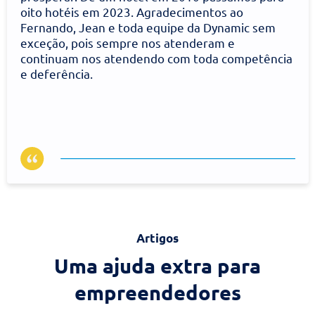
Jacyrah Miguel
Rede Nacional Inn Curitiba
Desde o começo da nossa operação em Curitiba a
Dynamic nos prestou um serviço primoroso,
orientando, executando e providenciando todos
os alvarás, licenças e documentos pertinentes
para que nosso negócio pudesse crescer e
prosperar. De um hotel em 2010 passamos para
oito hotéis em 2023. Agradecimentos ao
Fernando, Jean e toda equipe da Dynamic sem
exceção, pois sempre nos atenderam e
continuam nos atendendo com toda competência
e deferência.