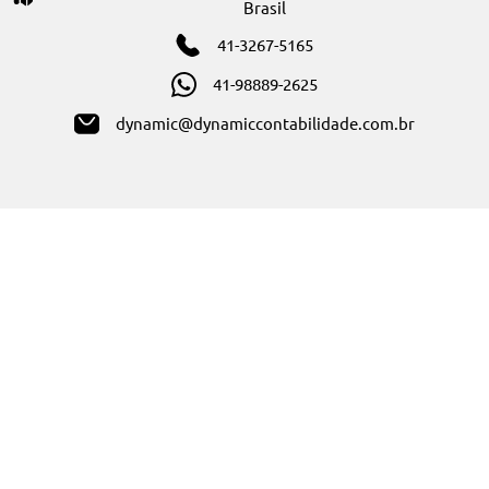
Sobre nós
Serviços
Blog
Solicite um orçamento
Segmentos
Contabilidade para e-commerce
Contabilidade desenvolvedores de software
Contabilidade para corretor de imóveis
Encontre-nos
R. Teófilo Otoní, 406 - Cajuru, Curitiba - PR, 82940-000,
Brasil
41-3267-5165